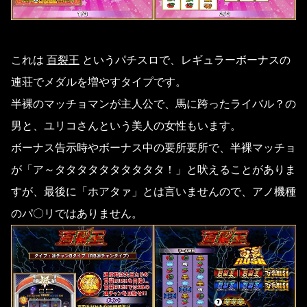
これは
百裂王
というパチスロで、レギュラーボーナスの
連荘でメダルを増やすタイプです。
半裸のマッチョマンが主人公で、馬に跨ったライバル？の
男と、ユリコさんという美人の女性もいます。
ボーナス告示時やボーナス中の要所要所で、半裸マッチョ
が「ア～タタタタタタタタタタ！」と吠えることがありま
すが、最後に「ホアタァ」とは言いませんので、アノ機種
のパ〇リではありません。