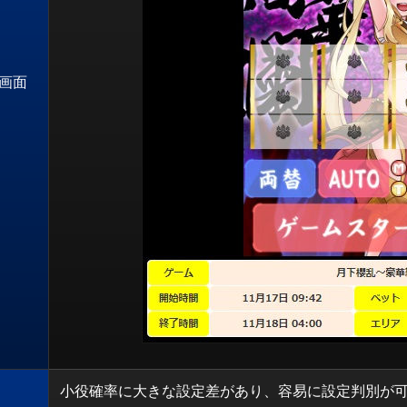
画面
小役確率に大きな設定差があり、容易に設定判別が