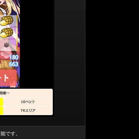
可能です。