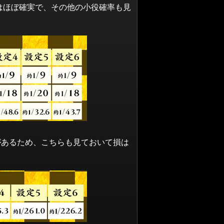
上はほぼ確実で、その他の小役確率も見
。
があるため、こちらも見ておいて損は