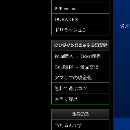
PPPremium
DORAKEN
通常
ドリラッシュG
オンラインスロットの遊び方
Point購入 → Ticket獲得
Gold獲得 → 景品交換
アマギフの現金化
無料で遊ぶコツ
大当り履歴
公営競技
当たるんです