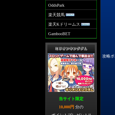
OddsPark
楽天競馬
楽天Kドリームス
GambooBET
ミリオンキングダム
攻略ポ
当サイト限定
10,000円
分の