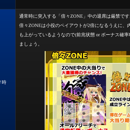
通常時に突入する「倍々ZONE」中の退席は厳禁です
倍々ZONEは小役のペイアウトが2倍になるうえに
も上がっているようなので(前兆状態 or ボーナス確
ましょう。
メ時