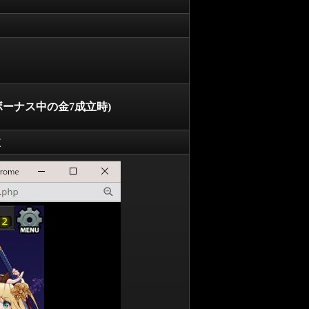
のボーナス中の金7成立時)
枚