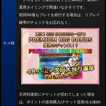
退席タイミングで間違いなさそうです。
初回BR後もプレイを続行する場合は、リプレイ
確率のチェックをお忘れなく。
ヤメ時
天井到達前にチケットが切れてしまった場合
は、ポイントの追加購入(チケット追加)をお勧め