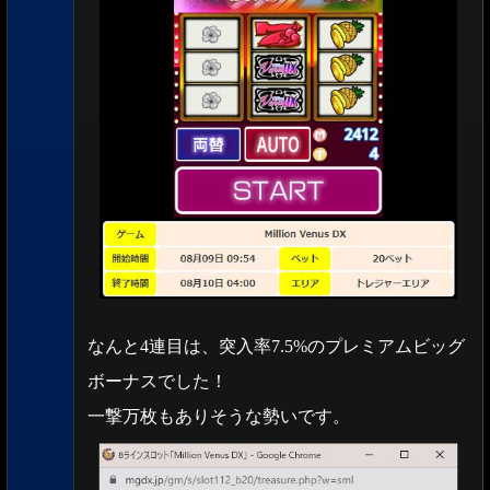
なんと4連目は、突入率7.5%のプレミアムビッグ
ボーナスでした！
一撃万枚もありそうな勢いです。