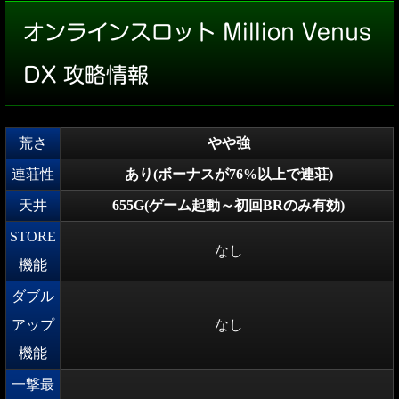
オンラインスロット Million Venus
DX 攻略情報
荒さ
やや強
連荘性
あり(ボーナスが76%以上で連荘)
天井
655G(ゲーム起動～初回BRのみ有効)
STORE
なし
機能
ダブル
アップ
なし
機能
一撃最