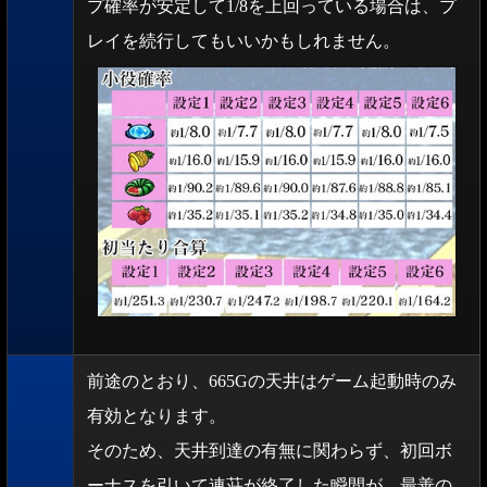
プ確率が安定して1/8を上回っている場合は、プ
レイを続行してもいいかもしれません。
前途のとおり、665Gの天井はゲーム起動時のみ
有効となります。
そのため、天井到達の有無に関わらず、初回ボ
ーナスを引いて連荘が終了した瞬間が、最善の