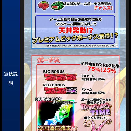
遊技説
明