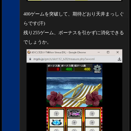
400ゲームを突破して、期待どおり天井まっしぐ
らです(汗)
残り255ゲーム、ボーナスを引かずに消化できる
でしょうか。