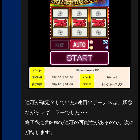
連荘が確定？していた2連目のボーナスは、残念
ながらレギュラーでした･･･
終了後も約80%で連荘の可能性があるので、次に
期待します。