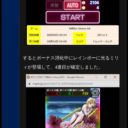
するとボーナス消化中にレインボーに光るミリ
ィが登場して、4連目が確定しました。