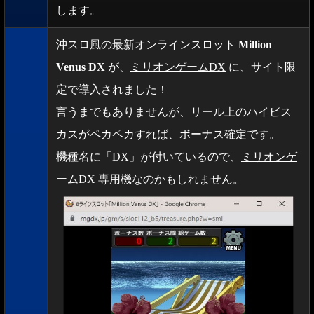
します。
沖スロ風の最新オンラインスロット
Million
Venus DX
が、
ミリオンゲームDX
に、サイト限
定で導入されました！
言うまでもありませんが、リール上のハイビス
カスがペカペカすれば、ボーナス確定です。
機種名に「DX」が付いているので、
ミリオンゲ
ームDX
専用機なのかもしれません。