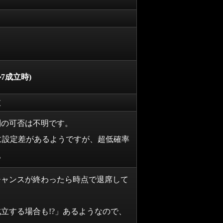
ル7成立時)
枚
別の可否は不明です。
に設定差があるようですが、超低確率
。
チャンスが終わったら時点で退席して
立する場合も!?」あるようなので、