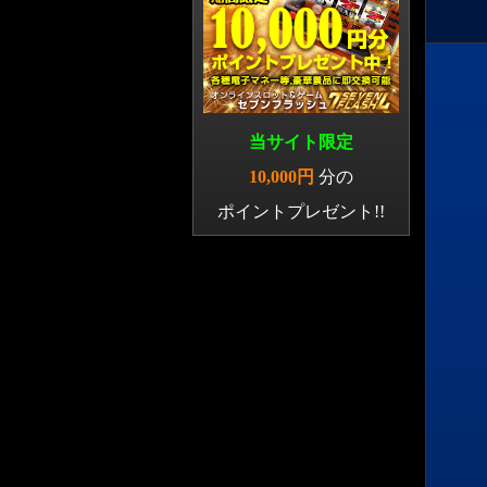
当サイト限定
10,000円
分の
ポイントプレゼント!!