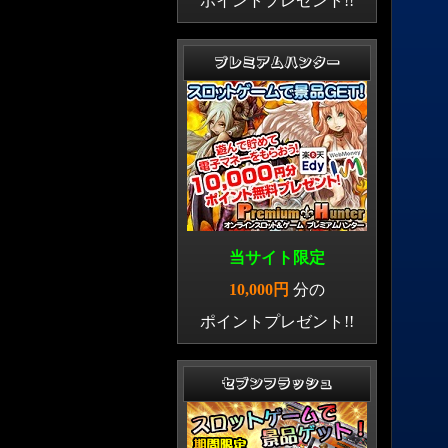
ポイントプレゼント!!
プレミアムハンター
当サイト限定
10,000円
分の
ポイントプレゼント!!
セブンフラッシュ