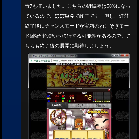
青7も揃いました。こちらの継続率は50%になっ
ているので、ほぼ単発で終了です。但し、連荘
終了後にチャンスモードか宝箱のねこそぎモー
ド(継続率90%)へ移行する可能性があるので、こ
ちらも終了後の展開に期待しましょう。