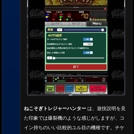
ねこそぎトレジャーハンター
は、遊技説明を見
た印象では爆裂機のような感じがしますが、コ
イン持ちのいい比較的ユル目の機種です。チケ