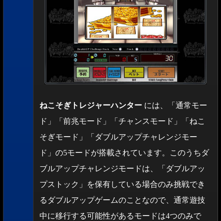
ねこそぎトレジャーハンター
には、「通常モー
ド」「前兆モード」「チャンスモード」「ねこ
そぎモード」「ダブルアップチャレンジモー
ド」の5モードが搭載されています。このうちダ
ブルアップチャレンジモードは、「ダブルアッ
プストック」を保有している場合のみ挑戦でき
るダブルアップゲームのことなので、通常遊技
中に移行する可能性があるモードは4つのみで