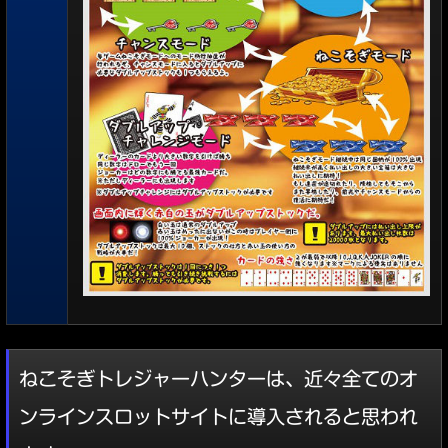
ねこそぎトレジャーハンターは、近々全てのオ
ンラインスロットサイトに導入されると思われ