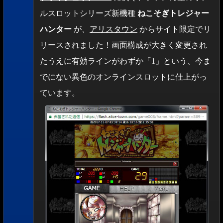
ルスロットシリーズ新機種
ねこそぎトレジャー
ハンター
が、
アリスタウン
からサイト限定でリ
リースされました！画面構成が大きく変更され
たうえに有効ラインがわずか「1」という、今ま
でにない異色のオンラインスロットに仕上がっ
ています。