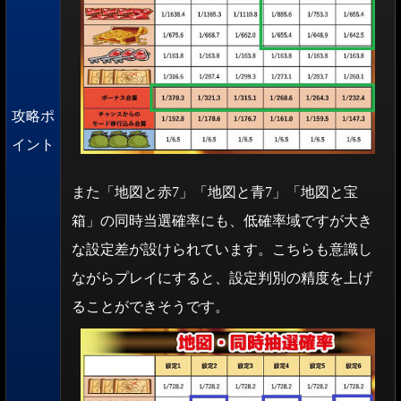
攻略ポ
イント
また「地図と赤7」「地図と青7」「地図と宝
箱」の同時当選確率にも、低確率域ですが大き
な設定差が設けられています。こちらも意識し
ながらプレイにすると、設定判別の精度を上げ
ることができそうです。