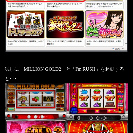
試しに「MILLION GOLD2」と「I'm RUSH」を起動する
と･･･