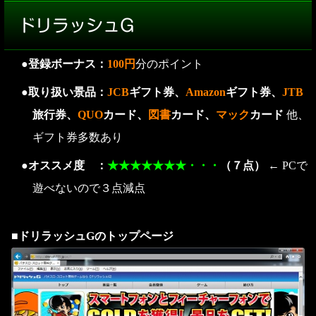
ドリラッシュG
●登録ボーナス：
100円
分のポイント
●取り扱い景品：
JCB
ギフト券、
Amazon
ギフト券、
JTB
旅行券、
QUO
カード、
図書
カード、
マック
カード
他、
ギフト券多数あり
●オススメ度 ：
★★★★★★★・・・
（７点）
← PCで
遊べないので３点減点
■
ドリラッシュGのトップページ