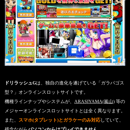
ドリラッシュG
は、独自の進化を遂げている「ガラパゴス
型？」オンラインスロットサイトです。
機種ラインナップやシステムが、
ARASIYAMA(嵐山)
等の
メジャーオンラインスロットサイトとは全く異なります。
また、
スマホ(タブレット)とガラケーのみ対応
していて、
残念ながら
パソコンからはプレイできません
。