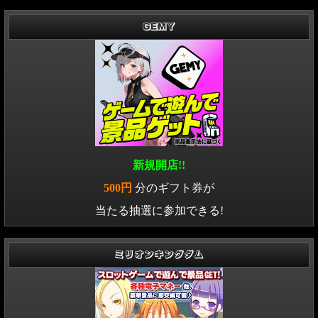
GEMY
新規開店!!
500円
分のギフト券が
当たる抽選に参加できる!
ミリオンキングダム