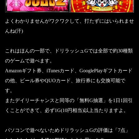
よくわかりませんがワクワクして、打たずにはいられませ
んね(汗)
これはほんの一部で、ドリラッシュGでは全部で約30種類
のゲームで遊べます。
Amazonギフト券、iTunesカード、GooglePlayギフトカード
の他、ビール券やQUOカード、旅行券にも交換可能で
す。
またデイリーチャンスと同等の「無料G抽選」を1日1回引
くことができて、必ず1G(10円相当)以上当たりますよ。
パソコンで遊べないためドリラッシュGの評価は「7点」