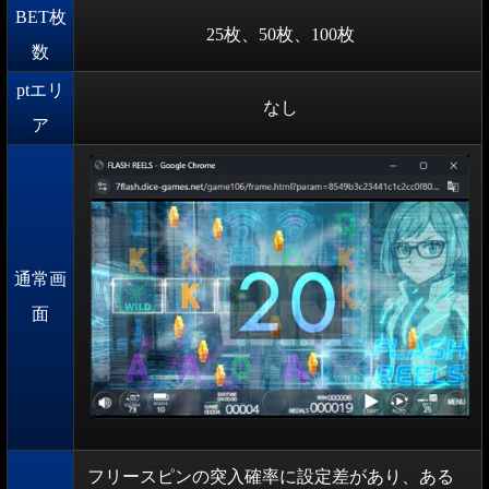
BET枚
25枚、50枚、100枚
数
ptエリ
なし
ア
通常画
面
フリースピンの突入確率に設定差があり、ある