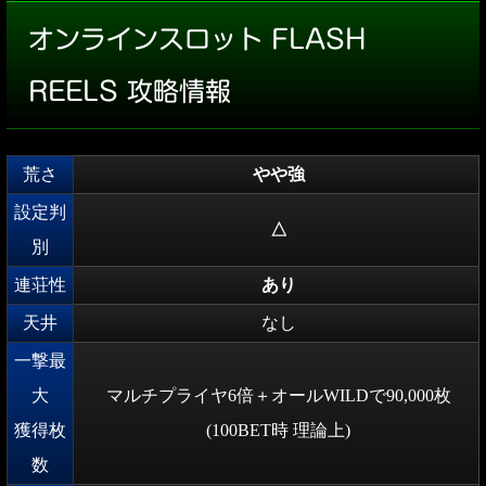
オンラインスロット FLASH
REELS 攻略情報
荒さ
やや強
設定判
△
別
連荘性
あり
天井
なし
一撃最
大
マルチプライヤ6倍＋オールWILDで90,000枚
獲得枚
(100BET時 理論上)
数