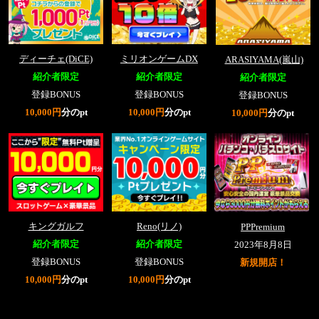
ディーチェ(DiCE)
ミリオンゲームDX
ARASIYAMA(嵐山)
紹介者限定
紹介者限定
紹介者限定
登録BONUS
登録BONUS
登録BONUS
10,000円
分のpt
10,000円
分のpt
10,000円
分のpt
キングガルフ
Reno(リノ)
PPPremium
紹介者限定
紹介者限定
2023年8月8日
登録BONUS
登録BONUS
新規開店！
10,000円
分のpt
10,000円
分のpt